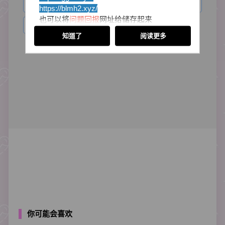
第1章
第2章
第3章
第4章
https://blmh2
.xyz/
也可以将
问题回报
网址给储存起来
第5章...
里面会放置目前所有最新的站点网址
知道了
阅读更多
以防被迷失回不了家喔！
感谢小伙伴们的支持
你可能会喜欢