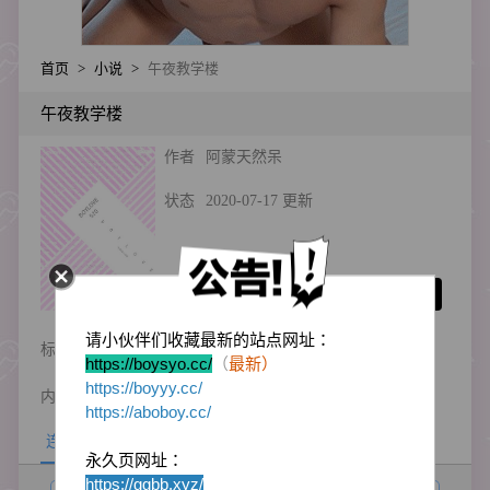
首页
>
小说
>
午夜教学楼
午夜教学楼
作者
阿蒙天然呆
状态
2020-07-17 更新
收藏
请小伙伴们收藏最新的站点网址：
标签
高H
校园
有肉小说
https://boysyo.cc/
（
最新）
https://boyyy.cc/
内容简介
午夜教学楼
https://aboboy.cc/
连载目录
永久页网址：
https://ggbb.xyz/