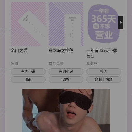
名门之后
翡翠岛之笙莲
一年有365天不想
这
营业
冰纨
冥月鬼姬
莫如归
吟枫
有肉小说
有肉小说
校园
高H
调教
穿越｜快穿