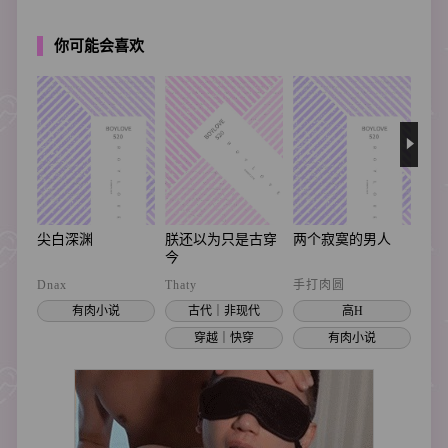
你可能会喜欢
尖白深渊
朕还以为只是古穿
两个寂寞的男人
误
今
Dnax
Thaty
手打肉圆
瑞者
有肉小说
古代｜非现代
高H
穿越｜快穿
有肉小说