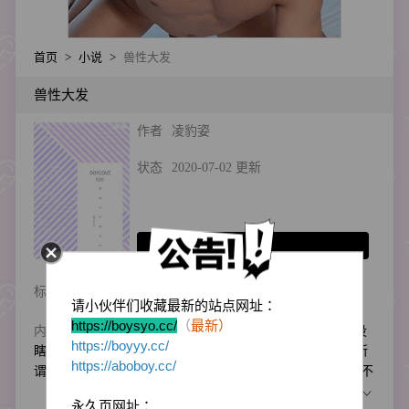
首页
>
小说
>
兽性大发
兽性大发
作者
凌豹姿
状态
2020-07-02 更新
收藏
标签
高H
古代｜非现代
有肉小说
请小伙伴们收藏最新的站点网址：
https://boysyo.cc/
（
最新）
内容简介
颜修读对小师弟月影的疼爱，只要眼睛没
https://boyyy.cc/
瞎的人都看得出来。师父绝学被私吞独占，他说无所
https://aboboy.cc/
谓；掌门继 承人的头衔被恶意侵占，他说没关系；不
想月影竟然兽性大发，拿毁师灭门的创举当「成年
展开
永久页网址：