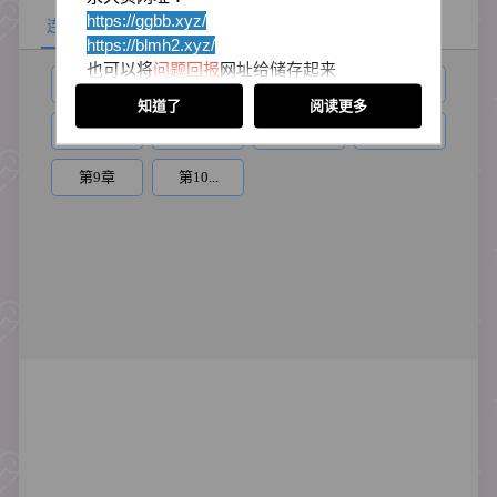
礼」，害他被 迫挑梁演出「苦儿流浪记」……报仇是
https://ggbb.xyz/
连载目录
一定要的，只是武功略逊一筹的师兄单挑武艺精湛的
https://blmh2
.xyz/
师弟，其结果 就连江湖豪杰也争相下注赌输赢……
也可以将
问题回报
网址给储存起来
月影，左手杀人右手救人，同时拥有杀人魔头与
第1章
第2章
第3章
第4章
里面会放置目前所有最新的站点网址
绝世神医双头衔，最大的不良嗜好是勾引大师兄颜修
知道了
阅读更多
以防被迷失回不了家喔！
读，谁知竟弄巧成拙地跟他结下冤仇。现下大师兄主
第5章
第6章
第7章
第8章
感谢小伙伴们的支持
动上门，他当然要把握机会让他的桃花运起死回生。
问他为何要忘恩负义？师兄别急，先来喝杯「春
第9章
第10...
酒」，答案就在棉被中……